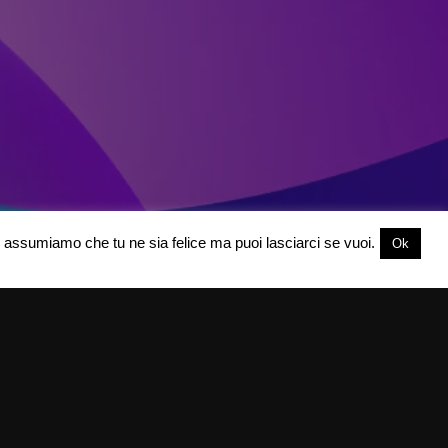
oi assumiamo che tu ne sia felice ma puoi lasciarci se vuoi.
Ok