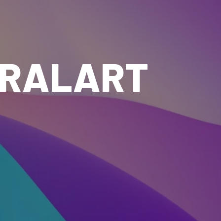
IRALART