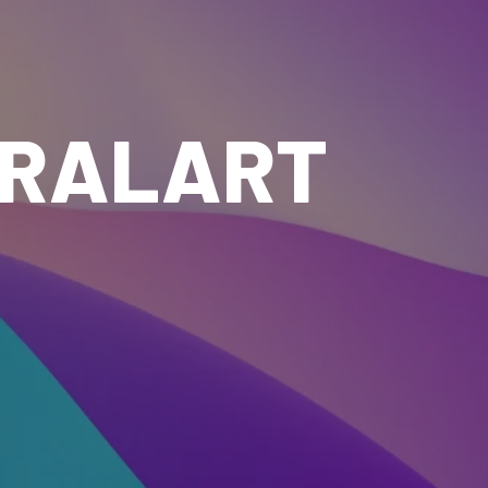
IRALART