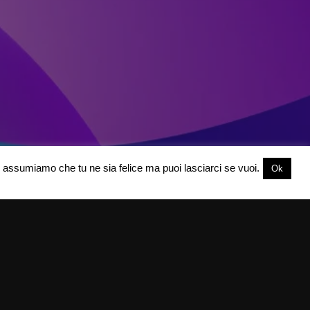
oi assumiamo che tu ne sia felice ma puoi lasciarci se vuoi.
Ok