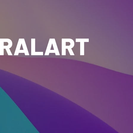
IRALART