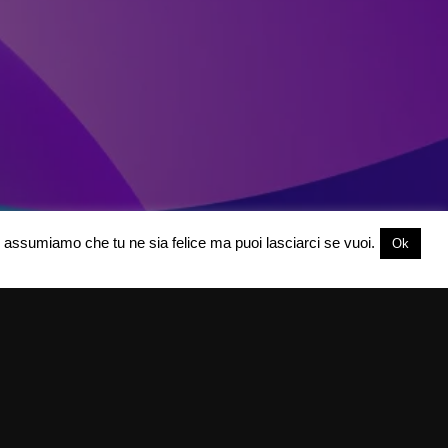
oi assumiamo che tu ne sia felice ma puoi lasciarci se vuoi.
Ok