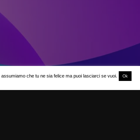
oi assumiamo che tu ne sia felice ma puoi lasciarci se vuoi.
Ok