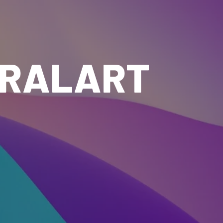
IRALART