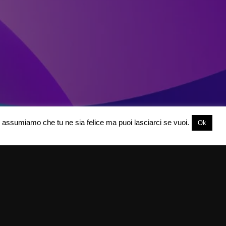
oi assumiamo che tu ne sia felice ma puoi lasciarci se vuoi.
Ok