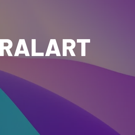
IRALART