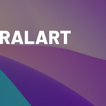
IRALART