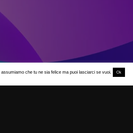
oi assumiamo che tu ne sia felice ma puoi lasciarci se vuoi.
Ok