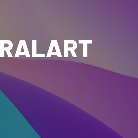
IRALART