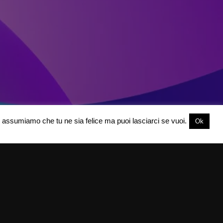
oi assumiamo che tu ne sia felice ma puoi lasciarci se vuoi.
Ok