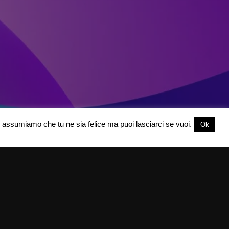
oi assumiamo che tu ne sia felice ma puoi lasciarci se vuoi.
Ok