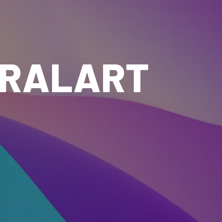
IRALART