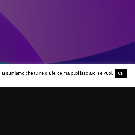
oi assumiamo che tu ne sia felice ma puoi lasciarci se vuoi.
Ok