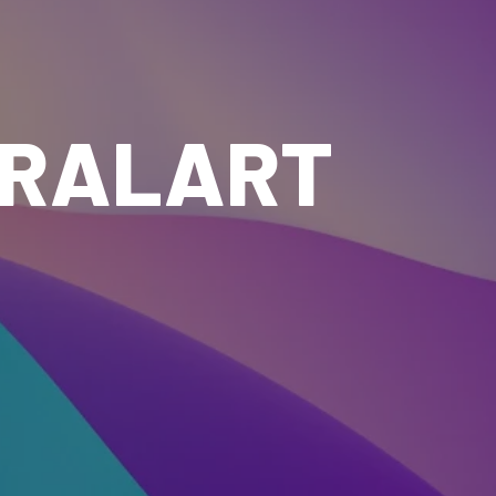
IRALART