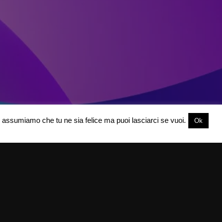
oi assumiamo che tu ne sia felice ma puoi lasciarci se vuoi.
Ok