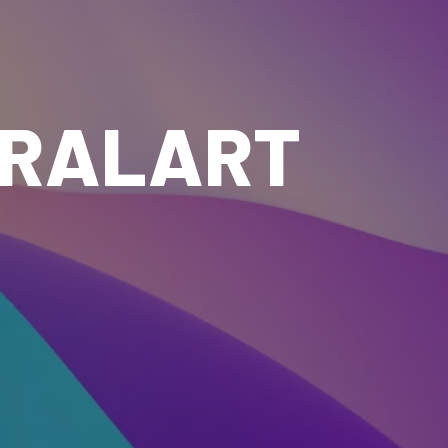
IRALART