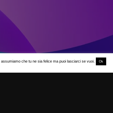
oi assumiamo che tu ne sia felice ma puoi lasciarci se vuoi.
Ok