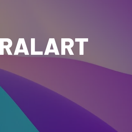
IRALART